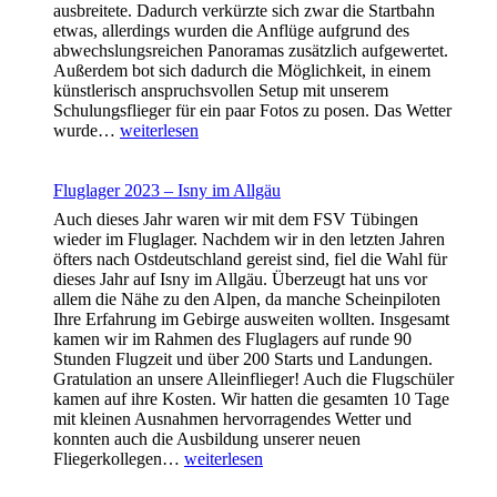
ausbreitete. Dadurch verkürzte sich zwar die Startbahn
etwas, allerdings wurden die Anflüge aufgrund des
abwechslungsreichen Panoramas zusätzlich aufgewertet.
Außerdem bot sich dadurch die Möglichkeit, in einem
künstlerisch anspruchsvollen Setup mit unserem
Schulungsflieger für ein paar Fotos zu posen. Das Wetter
Fluglager
wurde…
weiterlesen
2024
–
Agathazell
Fluglager 2023 – Isny im Allgäu
Auch dieses Jahr waren wir mit dem FSV Tübingen
wieder im Fluglager. Nachdem wir in den letzten Jahren
öfters nach Ostdeutschland gereist sind, fiel die Wahl für
dieses Jahr auf Isny im Allgäu. Überzeugt hat uns vor
allem die Nähe zu den Alpen, da manche Scheinpiloten
Ihre Erfahrung im Gebirge ausweiten wollten. Insgesamt
kamen wir im Rahmen des Fluglagers auf runde 90
Stunden Flugzeit und über 200 Starts und Landungen.
Gratulation an unsere Alleinflieger! Auch die Flugschüler
kamen auf ihre Kosten. Wir hatten die gesamten 10 Tage
mit kleinen Ausnahmen hervorragendes Wetter und
konnten auch die Ausbildung unserer neuen
Fluglager
Fliegerkollegen…
weiterlesen
2023