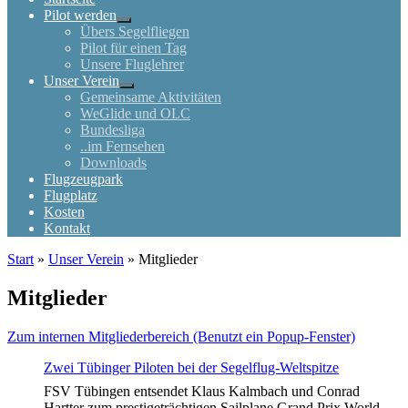
Pilot werden
Übers Segelfliegen
Pilot für einen Tag
Unsere Fluglehrer
Unser Verein
Gemeinsame Aktivitäten
WeGlide und OLC
Bundesliga
..im Fernsehen
Downloads
Flugzeugpark
Flugplatz
Kosten
Kontakt
Start
»
Unser Verein
»
Mitglieder
Mitglieder
Zum internen Mitgliederbereich (Benutzt ein Popup-Fenster)
Zwei Tübinger Piloten bei der Segelflug-Weltspitze
FSV Tübingen entsendet Klaus Kalmbach und Conrad
Hartter zum prestigeträchtigen Sailplane Grand Prix World