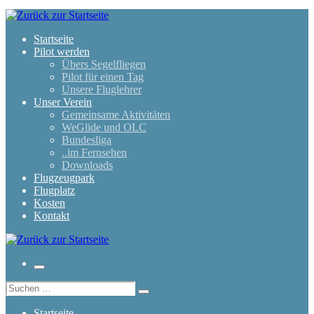
Zum
Inhalt
springen
Startseite
Pilot werden
Übers Segelfliegen
Pilot für einen Tag
Unsere Fluglehrer
Unser Verein
Gemeinsame Aktivitäten
WeGlide und OLC
Bundesliga
..im Fernsehen
Downloads
Flugzeugpark
Flugplatz
Kosten
Kontakt
Menü
Suche
Suchen …
Startseite