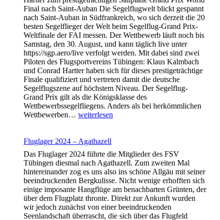
Final nach Saint-Auban Die Segelflugwelt blickt gespannt
nach Saint-Auban in Südfrankreich, wo sich derzeit die 20
besten Segelflieger der Welt beim Segelflug-Grand Prix-
Weltfinale der FAI messen. Der Wettbewerb läuft noch bis
Samstag, den 30. August, und kann täglich live unter
https://sgp.aero/live verfolgt werden. Mit dabei sind zwei
Piloten des Flugsportvereins Tübingen: Klaus Kalmbach
und Conrad Hartter haben sich für dieses prestigeträchtige
Finale qualifiziert und vertreten damit die deutsche
Segelflugszene auf höchstem Niveau. Der Segelflug-
Grand Prix gilt als die Königsklasse des
Wettbewerbssegelfliegens. Anders als bei herkömmlichen
Zwei
Wettbewerben…
weiterlesen
Tübinger
Piloten
bei
Fluglager 2024 – Agathazell
der
Das Fluglager 2024 führte die Mitglieder des FSV
Segelflug-
Tübingen diesmal nach Agathazell. Zum zweiten Mal
Weltspitze
hintereinander zog es uns also ins schöne Allgäu mit seiner
beeindruckenden Bergkulisse. Nicht wenige erhofften sich
einige imposante Hangflüge am benachbarten Grünten, der
über dem Flugplatz thronte. Direkt zur Ankunft wurden
wir jedoch zunächst von einer beeindruckenden
Seenlandschaft überrascht, die sich über das Flugfeld