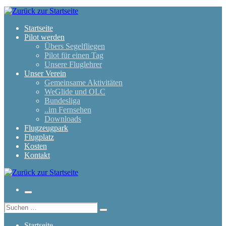
Zum
Inhalt
springen
Startseite
Pilot werden
Übers Segelfliegen
Pilot für einen Tag
Unsere Fluglehrer
Unser Verein
Gemeinsame Aktivitäten
WeGlide und OLC
Bundesliga
..im Fernsehen
Downloads
Flugzeugpark
Flugplatz
Kosten
Kontakt
Menü
Suche
Suchen …
Startseite