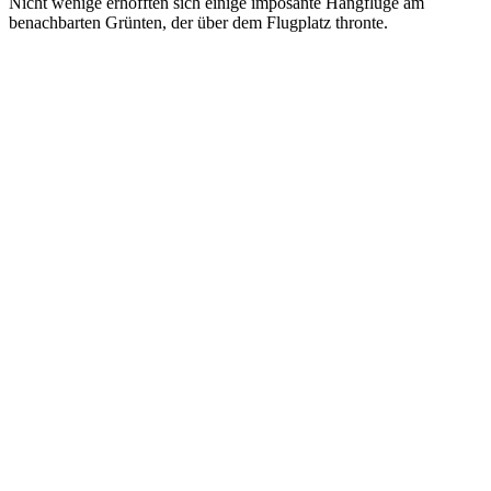
Nicht wenige erhofften sich einige imposante Hangflüge am
benachbarten Grünten, der über dem Flugplatz thronte.