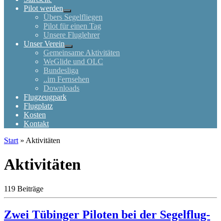
Pilot werden
Übers Segelfliegen
Pilot für einen Tag
Unsere Fluglehrer
Unser Verein
Gemeinsame Aktivitäten
WeGlide und OLC
Bundesliga
..im Fernsehen
Downloads
Flugzeugpark
Flugplatz
Kosten
Kontakt
Start
»
Aktivitäten
Aktivitäten
119 Beiträge
Zwei Tübinger Piloten bei der Segelflug-