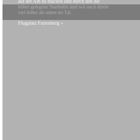
auf der Alb zu machen und durch den die
höher gelegene Startbahn sind wir auch direkt
viel höher als unten im Tal.
Flugplatz Farrenberg »