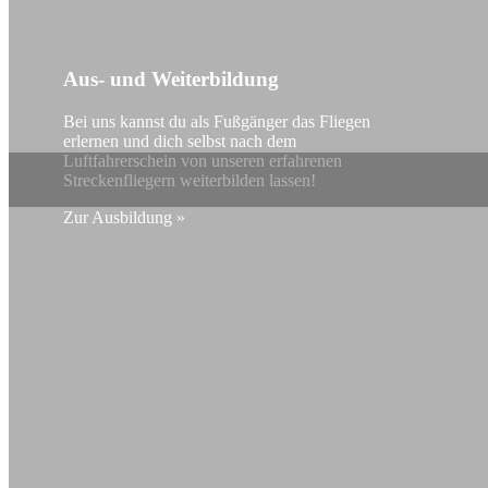
Aus- und Weiterbildung
Bei uns kannst du als Fußgänger das Fliegen
erlernen und dich selbst nach dem
Luftfahrerschein von unseren erfahrenen
Streckenfliegern weiterbilden lassen!
Zur Ausbildung »