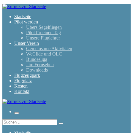
Zum
Inhalt
springen
Startseite
Pilot werden
Übers Segelfliegen
Pilot für einen Tag
Unsere Fluglehrer
Unser Verein
Gemeinsame Aktivitäten
WeGlide und OLC
Bundesliga
..im Fernsehen
Downloads
Flugzeugpark
Flugplatz
Kosten
Kontakt
Menü
Suche
Suchen …
Startseite