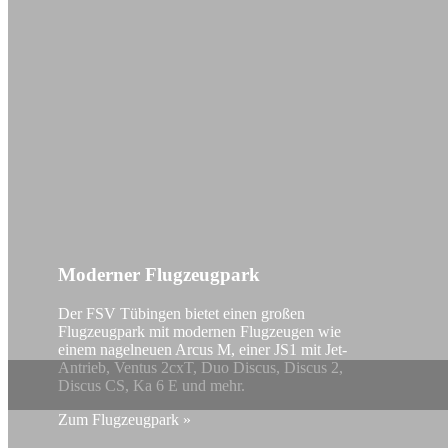
Moderner Flugzeugpark
Der FSV Tübingen bietet einen großen
Flugzeugpark mit modernen Flugzeugen wie
einem nagelneuen Arcus M, einer JS1 mit Jet-
Antrieb, Ventus 2cxT, Duo Discus, Discus 2,
Discus CS, Ka 6 E und mehr.
Zum Flugzeugpark »