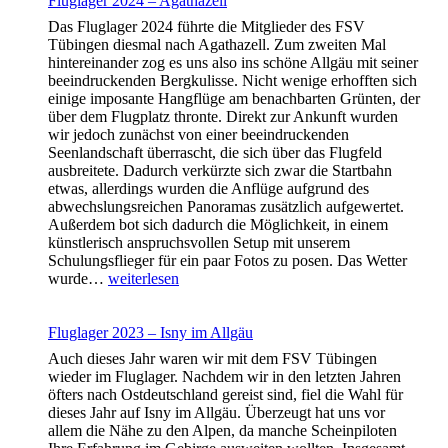
Fluglager 2024 – Agathazell
der
Das Fluglager 2024 führte die Mitglieder des FSV
Segelflug-
Tübingen diesmal nach Agathazell. Zum zweiten Mal
Weltspitze
hintereinander zog es uns also ins schöne Allgäu mit seiner
beeindruckenden Bergkulisse. Nicht wenige erhofften sich
einige imposante Hangflüge am benachbarten Grünten, der
über dem Flugplatz thronte. Direkt zur Ankunft wurden
wir jedoch zunächst von einer beeindruckenden
Seenlandschaft überrascht, die sich über das Flugfeld
ausbreitete. Dadurch verkürzte sich zwar die Startbahn
etwas, allerdings wurden die Anflüge aufgrund des
abwechslungsreichen Panoramas zusätzlich aufgewertet.
Außerdem bot sich dadurch die Möglichkeit, in einem
künstlerisch anspruchsvollen Setup mit unserem
Schulungsflieger für ein paar Fotos zu posen. Das Wetter
Fluglager
wurde…
weiterlesen
2024
–
Agathazell
Fluglager 2023 – Isny im Allgäu
Auch dieses Jahr waren wir mit dem FSV Tübingen
wieder im Fluglager. Nachdem wir in den letzten Jahren
öfters nach Ostdeutschland gereist sind, fiel die Wahl für
dieses Jahr auf Isny im Allgäu. Überzeugt hat uns vor
allem die Nähe zu den Alpen, da manche Scheinpiloten