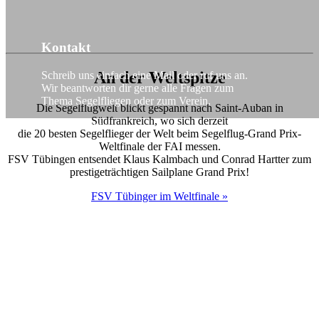
Kontakt
An der Weltspitze
Schreib uns einfach eine Mail oder ruf uns an.
Wir beantworten dir gerne alle Fragen zum
Thema Segelfliegen oder zum Verein.
Die Segelflugwelt blickt gespannt nach Saint-Auban in
Südfrankreich, wo sich derzeit
Zum Kontakt »
die 20 besten Segelflieger der Welt beim Segelflug-Grand Prix-
Weltfinale der FAI messen.
FSV Tübingen entsendet Klaus Kalmbach und Conrad Hartter zum
prestigeträchtigen Sailplane Grand Prix!
FSV Tübinger im Weltfinale »