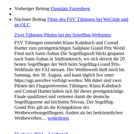
Vorheriger Beitrag
Flugplatz Farrenberg
Nächster Beitrag
Flüge des FSV Tübingen bei WeGlide und
im OLC
Zwei Tübinger Piloten bei der Segelflug-Weltspitze
FSV Tübingen entsendet Klaus Kalmbach und Conrad
Hartter zum prestigeträchtigen Sailplane Grand Prix World
Final nach Saint-Auban Die Segelflugwelt blickt gespannt
nach Saint-Auban in Südfrankreich, wo sich derzeit die 20
besten Segelflieger der Welt beim Segelflug-Grand Prix-
Weltfinale der FAI messen. Der Wettbewerb läuft noch bis
Samstag, den 30. August, und kann täglich live unter
https://sgp.aero/live verfolgt werden. Mit dabei sind zwei
Piloten des Flugsportvereins Tübingen: Klaus Kalmbach
und Conrad Hartter haben sich für dieses prestigeträchtige
Finale qualifiziert und vertreten damit die deutsche
Segelflugszene auf höchstem Niveau. Der Segelflug-
Grand Prix gilt als die Königsklasse des
Wettbewerbssegelfliegens. Anders als bei herkömmlichen
Zwei
Wettbewerben…
weiterlesen
Tübinger
Piloten
bei