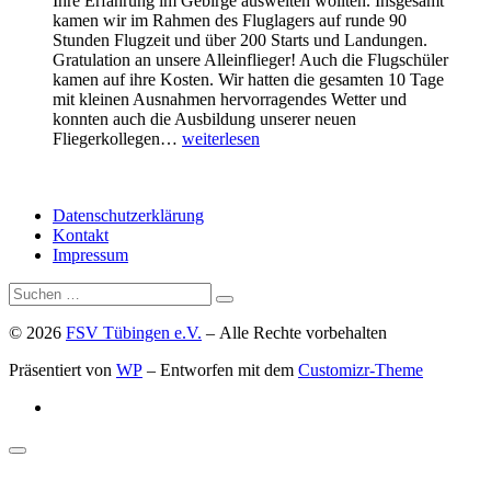
Ihre Erfahrung im Gebirge ausweiten wollten. Insgesamt
kamen wir im Rahmen des Fluglagers auf runde 90
Stunden Flugzeit und über 200 Starts und Landungen.
Gratulation an unsere Alleinflieger! Auch die Flugschüler
kamen auf ihre Kosten. Wir hatten die gesamten 10 Tage
mit kleinen Ausnahmen hervorragendes Wetter und
konnten auch die Ausbildung unserer neuen
Fluglager
Fliegerkollegen…
weiterlesen
2023
–
Isny
Datenschutzerklärung
im
Kontakt
Allgäu
Impressum
Suche
Suchen …
© 2026
FSV Tübingen e.V.
– Alle Rechte vorbehalten
Präsentiert von
WP
– Entworfen mit dem
Customizr-Theme