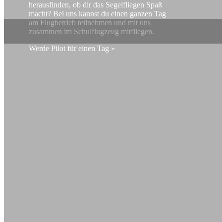
herausfinden, ob dir das Segelfliegen Spaß
macht? Bei uns kannst du einen ganzen Tag
am Flugbetrieb teilnehmen und mit uns
zusammen im Schulflugzeug mitfliegen.
Werde Pilot für einen Tag »