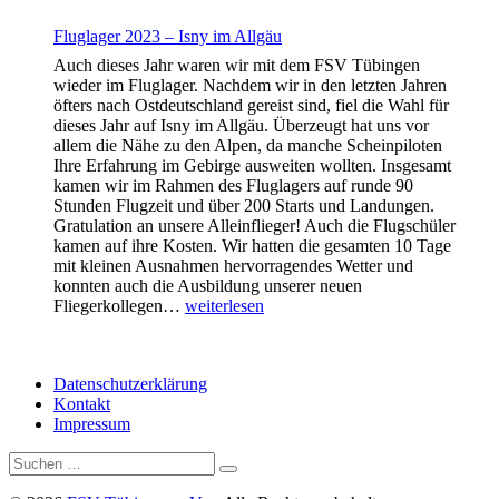
–
Agathazell
Fluglager 2023 – Isny im Allgäu
Auch dieses Jahr waren wir mit dem FSV Tübingen
wieder im Fluglager. Nachdem wir in den letzten Jahren
öfters nach Ostdeutschland gereist sind, fiel die Wahl für
dieses Jahr auf Isny im Allgäu. Überzeugt hat uns vor
allem die Nähe zu den Alpen, da manche Scheinpiloten
Ihre Erfahrung im Gebirge ausweiten wollten. Insgesamt
kamen wir im Rahmen des Fluglagers auf runde 90
Stunden Flugzeit und über 200 Starts und Landungen.
Gratulation an unsere Alleinflieger! Auch die Flugschüler
kamen auf ihre Kosten. Wir hatten die gesamten 10 Tage
mit kleinen Ausnahmen hervorragendes Wetter und
konnten auch die Ausbildung unserer neuen
Fluglager
Fliegerkollegen…
weiterlesen
2023
–
Isny
Datenschutzerklärung
im
Kontakt
Allgäu
Impressum
Suche
Suchen …