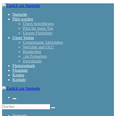
Zum
Inhalt
springen
Startseite
Pilot werden
Übers Segelfliegen
Pilot für einen Tag
Unsere Fluglehrer
Unser Verein
Gemeinsame Aktivitäten
WeGlide und OLC
Bundesliga
..im Fernsehen
Downloads
Flugzeugpark
Flugplatz
Kosten
Kontakt
Menü
Suche
Suchen …
Startseite