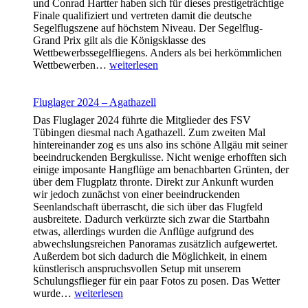
und Conrad Hartter haben sich für dieses prestigeträchtige
Finale qualifiziert und vertreten damit die deutsche
Segelflugszene auf höchstem Niveau. Der Segelflug-
Grand Prix gilt als die Königsklasse des
Wettbewerbssegelfliegens. Anders als bei herkömmlichen
Zwei
Wettbewerben…
weiterlesen
Tübinger
Piloten
bei
Fluglager 2024 – Agathazell
der
Das Fluglager 2024 führte die Mitglieder des FSV
Segelflug-
Tübingen diesmal nach Agathazell. Zum zweiten Mal
Weltspitze
hintereinander zog es uns also ins schöne Allgäu mit seiner
beeindruckenden Bergkulisse. Nicht wenige erhofften sich
einige imposante Hangflüge am benachbarten Grünten, der
über dem Flugplatz thronte. Direkt zur Ankunft wurden
wir jedoch zunächst von einer beeindruckenden
Seenlandschaft überrascht, die sich über das Flugfeld
ausbreitete. Dadurch verkürzte sich zwar die Startbahn
etwas, allerdings wurden die Anflüge aufgrund des
abwechslungsreichen Panoramas zusätzlich aufgewertet.
Außerdem bot sich dadurch die Möglichkeit, in einem
künstlerisch anspruchsvollen Setup mit unserem
Schulungsflieger für ein paar Fotos zu posen. Das Wetter
Fluglager
wurde…
weiterlesen
2024