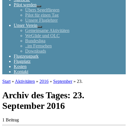
Pilot werden
Übers Segelfliegen
Pilot für einen Tag
Unsere Fluglehrer
Unser Verein
Gemeinsame Aktivitäten
WeGlide und OLC
Bundesliga
..im Fernsehen
Downloads
Flugzeugpark
Flugplatz
Kosten
Kontakt
Start
»
Aktivitäten
»
2016
»
September
»
23.
Archiv des Tages:
23.
September 2016
1 Beitrag