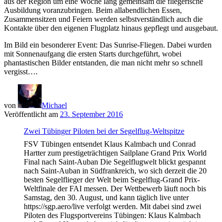
aus der Region um eine Woche lang gemeinsam die fliegerische
Ausbildung voranzubringen. Beim allabendlichen Essen,
Zusammensitzen und Feiern werden selbstverständlich auch die
Kontakte über den eigenen Flugplatz hinaus gepflegt und ausgebaut.
Im Bild ein besonderer Event: Das Sunrise-Fliegen. Dabei wurden
mit Sonnenaufgang die ersten Starts durchgeführt, wobei
phantastischen Bilder entstanden, die man nicht mehr so schnell
vergisst….
von
Michael
Veröffentlicht am
23. September 2016
Zwei Tübinger Piloten bei der Segelflug-Weltspitze
FSV Tübingen entsendet Klaus Kalmbach und Conrad
Hartter zum prestigeträchtigen Sailplane Grand Prix World
Final nach Saint-Auban Die Segelflugwelt blickt gespannt
nach Saint-Auban in Südfrankreich, wo sich derzeit die 20
besten Segelflieger der Welt beim Segelflug-Grand Prix-
Weltfinale der FAI messen. Der Wettbewerb läuft noch bis
Samstag, den 30. August, und kann täglich live unter
https://sgp.aero/live verfolgt werden. Mit dabei sind zwei
Piloten des Flugsportvereins Tübingen: Klaus Kalmbach