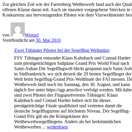
Zur gleichen Zeit wie der Farrenberg Wettbewerb fand auch der Qual
offenen Klasse daran teil. Auch sie mussten vorgegebene Strecken in 
Konkurrenz aus hervorragenden Piloten wie dem Vizeweltmeister bes
von
Wenzel
Veröffentlicht am
30. Mai 2010
Zwei Tübinger Piloten bei der Segelflug-Weltspitze
FSV Tübingen entsendet Klaus Kalmbach und Conrad Hartter
zum prestigeträchtigen Sailplane Grand Prix World Final nach
Saint-Auban Die Segelflugwelt blickt gespannt nach Saint-Au
in Südfrankreich, wo sich derzeit die 20 besten Segelflieger der
Welt beim Segelflug-Grand Prix-Weltfinale der FAI messen. D
Wettbewerb läuft noch bis Samstag, den 30. August, und kann
täglich live unter https://sgp.aero/live verfolgt werden. Mit dabe
sind zwei Piloten des Flugsportvereins Tübingen: Klaus
Kalmbach und Conrad Hartter haben sich für dieses
prestigeträchtige Finale qualifiziert und vertreten damit die
deutsche Segelflugszene auf höchstem Niveau. Der Segelflug-
Grand Prix gilt als die Königsklasse des
Wettbewerbssegelfliegens. Anders als bei herkömmlichen
Zwei
Wettbewerben…
weiterlesen
Tübinger