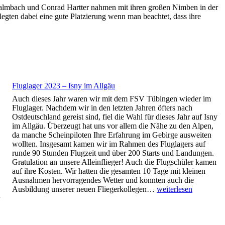
 Kalmbach und Conrad Hartter nahmen mit ihren großen Nimben in der
legten dabei eine gute Platzierung wenn man beachtet, dass ihre
Fluglager 2023 – Isny im Allgäu
Auch dieses Jahr waren wir mit dem FSV Tübingen wieder im
Fluglager. Nachdem wir in den letzten Jahren öfters nach
Ostdeutschland gereist sind, fiel die Wahl für dieses Jahr auf Isny
im Allgäu. Überzeugt hat uns vor allem die Nähe zu den Alpen,
da manche Scheinpiloten Ihre Erfahrung im Gebirge ausweiten
wollten. Insgesamt kamen wir im Rahmen des Fluglagers auf
runde 90 Stunden Flugzeit und über 200 Starts und Landungen.
Gratulation an unsere Alleinflieger! Auch die Flugschüler kamen
auf ihre Kosten. Wir hatten die gesamten 10 Tage mit kleinen
Ausnahmen hervorragendes Wetter und konnten auch die
Fluglager
Ausbildung unserer neuen Fliegerkollegen…
weiterlesen
2023
–
Isny
im