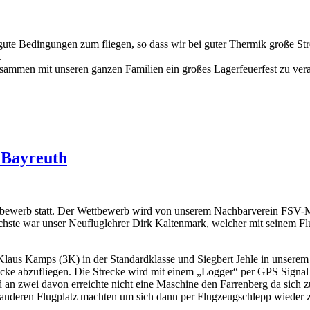
te Bedingungen zum fliegen, so dass wir bei guter Thermik große Str
.
sammen mit unseren ganzen Familien ein großes Lagerfeuerfest zu vera
 Bayreuth
ettbewerb statt. Der Wettbewerb wird von unserem Nachbarverein FSV-
ichste war unser Neufluglehrer Dirk Kaltenmark, welcher mit seinem F
 Kamps (3K) in der Standardklasse und Siegbert Jehle in unserem Duo
ecke abzufliegen. Die Strecke wird mit einem „Logger“ per GPS Signal
an zwei davon erreichte nicht eine Maschine den Farrenberg da sich zu
anderen Flugplatz machten um sich dann per Flugzeugschlepp wieder z