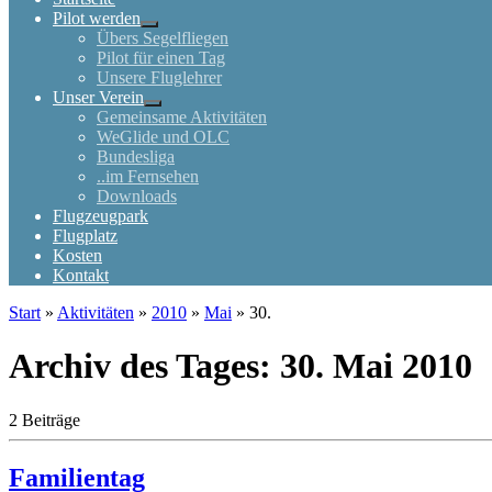
Pilot werden
Übers Segelfliegen
Pilot für einen Tag
Unsere Fluglehrer
Unser Verein
Gemeinsame Aktivitäten
WeGlide und OLC
Bundesliga
..im Fernsehen
Downloads
Flugzeugpark
Flugplatz
Kosten
Kontakt
Start
»
Aktivitäten
»
2010
»
Mai
»
30.
Archiv des Tages:
30. Mai 2010
2 Beiträge
Familientag