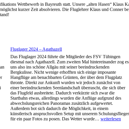
ifikations Wettbewerb in Bayreuth statt. Unsere „alten Hasen“ Klaus
möglichst kurzer Zeit absolvieren. Die Fluglehrer Klaus und Conner be
tand!
Fluglager 2024 – Agathazell
Das Fluglager 2024 führte die Mitglieder des FSV Tübingen
diesmal nach Agathazell. Zum zweiten Mal hintereinander zog es
ban
uns also ins schöne Allgäu mit seiner beeindruckenden
Bergkulisse. Nicht wenige erhofften sich einige imposante
er
Hangflüge am benachbarten Grünten, der über dem Flugplatz
thronte. Direkt zur Ankunft wurden wir jedoch zunächst von
i
einer beeindruckenden Seenlandschaft überrascht, die sich über
das Flugfeld ausbreitete. Dadurch verkürzte sich zwar die
Startbahn etwas, allerdings wurden die Anflüge aufgrund des
abwechslungsreichen Panoramas zusätzlich aufgewertet.
Außerdem bot sich dadurch die Möglichkeit, in einem
künstlerisch anspruchsvollen Setup mit unserem Schulungsflieger
Fluglager
für ein paar Fotos zu posen. Das Wetter wurde…
weiterlesen
2024
–