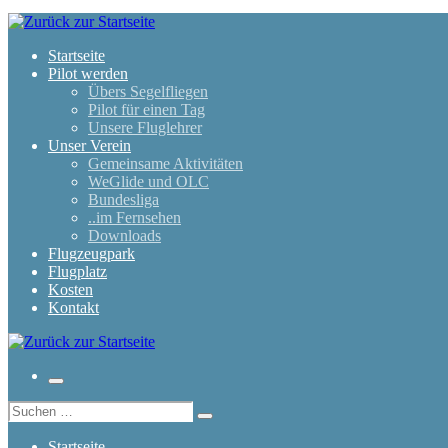
Zum
Inhalt
springen
Startseite
Pilot werden
Übers Segelfliegen
Pilot für einen Tag
Unsere Fluglehrer
Unser Verein
Gemeinsame Aktivitäten
WeGlide und OLC
Bundesliga
..im Fernsehen
Downloads
Flugzeugpark
Flugplatz
Kosten
Kontakt
Menü
Suche
Suchen …
Startseite